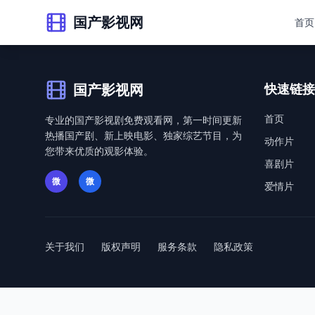
国产影视网
首页
国产影视网
快速链接
首页
专业的国产影视剧免费观看网，第一时间更新
热播国产剧、新上映电影、独家综艺节目，为
动作片
您带来优质的观影体验。
喜剧片
微
微
爱情片
关于我们
版权声明
服务条款
隐私政策