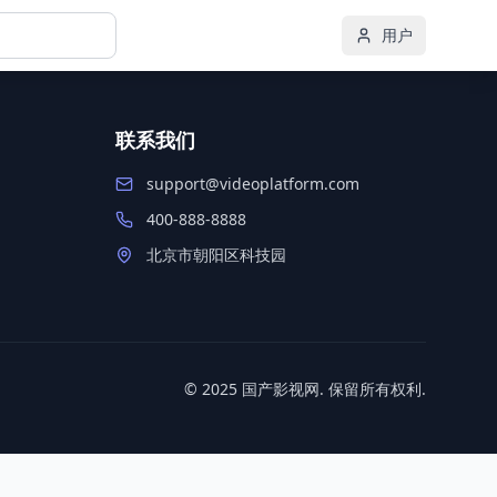
用户
联系我们
support@videoplatform.com
400-888-8888
北京市朝阳区科技园
© 2025 国产影视网. 保留所有权利.