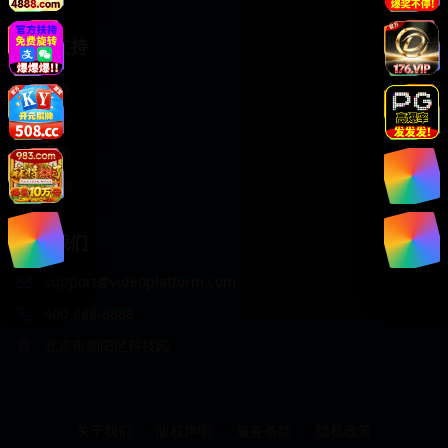
服务支持
客户服务
帮助中心
用户指南
版权声明
联系我们
support@videoplatform.com
400-888-8888
北京市朝阳区科技园
关于我们
版权声明
服务条款
隐私政策